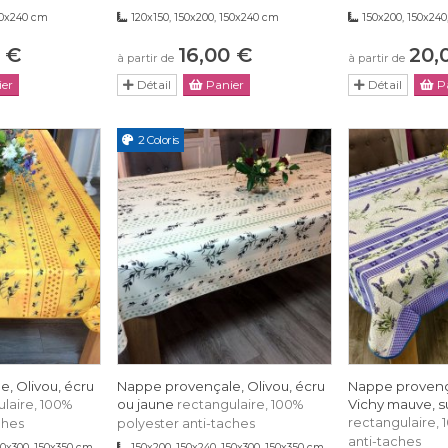
50x240 cm
120x150, 150x200, 150x240 cm
150x200, 150x240
 €
16,00 €
20,
à partir de
à partir de
er
Détail
Panier
Détail
Pa
2 Coloris
, Olivou, écru
Nappe provençale, Olivou, écru
Nappe provenç
ou jaune
Vichy mauve, su
laire, 100%
rectangulaire, 100%
rectangulaire, 
ches
polyester anti-taches
anti-taches
50x300, 150x350 cm
150x200, 150x240, 150x300, 150x350 cm