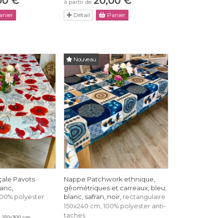
00 €
20,00 €
à partir de
nier
Détail
Panier
Nouveau
ale Pavots
Nappe Patchwork ethnique,
lanc,
géométriques et carreaux, bleu,
blanc, safran, noir,
100% polyester
rectangulaire
150x240 cm, 100% polyester anti-
taches
, 150x300 cm