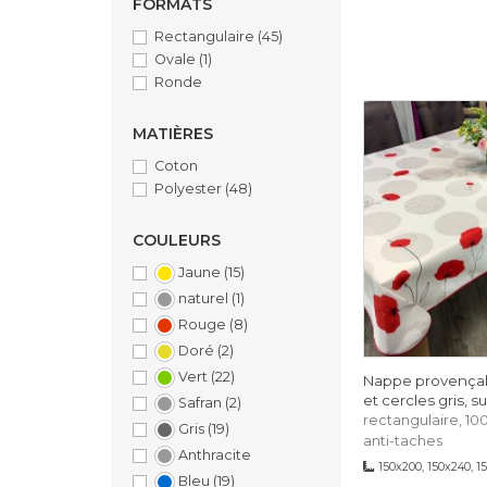
FORMATS
Pi
Rectangulaire
(45)
Ovale
(1)
L
Ronde
MATIÈRES
Coton
Polyester
(48)
COULEURS
Jaune
(15)
naturel
(1)
Rouge
(8)
Doré
(2)
Vert
(22)
Nappe provençal
et cercles gris, s
Safran
(2)
rectangulaire, 10
Gris
(19)
anti-taches
Anthracite
150x200, 150x240, 
Bleu
(19)