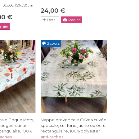
, 150x300, 150x350 cm
24,00 €
00 €
Détail
Panier
nier
2 coloris
ale Coquelicots,
Nappe provençale Olives cuvée
 rouges, sur un
spéciale, sur fond jaune ou écru,
tangulaire, 100%
rectangulaire, 100% polyester
taches
anti-taches