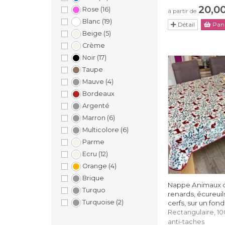
20,0
Rose
(16)
à partir de
Blanc
(19)
Détail
Pani
Beige
(5)
Crème
Noir
(17)
Taupe
Mauve
(4)
Bordeaux
Argenté
Marron
(6)
Multicolore
(6)
Parme
Ecru
(12)
Orange
(4)
Brique
Nappe Animaux de
Turquo
renards, écureuil
Turquoise
(2)
cerfs, sur un fond
Rectangulaire, 1
anti-taches