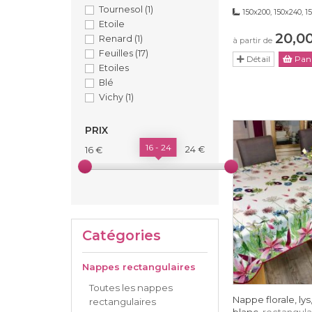
Tournesol
(1)
150x200, 150x240, 1
Etoile
20,0
Renard
(1)
à partir de
Feuilles
(17)
Détail
Pani
Etoiles
Blé
Vichy
(1)
PRIX
16 - 24
24 €
16 €
Catégories
Nappes rectangulaires
Toutes les nappes
Nappe florale, ly
rectangulaires
blanc,