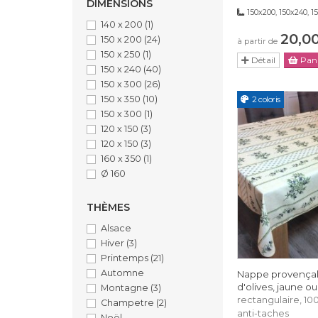
DIMENSIONS
150x200, 150x240, 
140 x 200
(1)
20,0
150 x 200
(24)
à partir de
150 x 250
(1)
Détail
Pani
150 x 240
(40)
150 x 300
(26)
150 x 350
(10)
2 coloris
150 x 300
(1)
120 x 150
(3)
120 x 150
(3)
160 x 350
(1)
Ø 160
THÈMES
Alsace
Hiver
(3)
Printemps
(21)
Automne
Nappe provençal
d'olives, jaune o
Montagne
(3)
rectangulaire, 10
Champetre
(2)
anti-taches
Noël