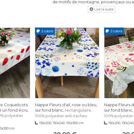
de motifs de montagne, provençaux ou a
caflor propose effectivement un très grand choix de nappes rectang
rendez-vous de lumière et de couleurs du Sud de la France
a texture des nappes rectangulaires en polyester vous offrira résista
2 coloris
2 coloris
e Coquelicots
Nappe Fleurs d'ail, rose ou bleu,
Nappe Fleurs d'
ur un fond écru,
sur fond blanc,
sur fond blanc,
rectangulaire,
0% polyester
100% polyester anti-taches
100% polyester 
150x200, 150x240, 150x300 cm
150x200, 150x240
150x300 cm