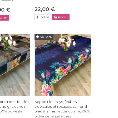
22,00 €
00 €
Détail
Panier
nier
Nouveau
k, Dora, feuilles,
Nappe Fleurs lys, feuilles
nd gris et noir,
tropicales et rosaces, sur fond
bleu marine,
100% polyester
rectangulaire, 100%
polyester anti-taches