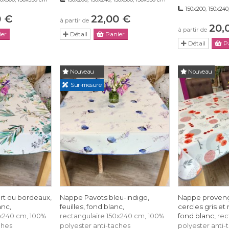
150x200, 150x240
0 €
22,00 €
à partir de
20,
à partir de
er
Détail
Panier
Détail
Pa
Nouveau
Nouveau
Sur-mesure
rt ou bordeaux,
Nappe Pavots bleu-indigo,
Nappe provenç
anc,
feuilles, fond blanc,
cercles gris et
fond blanc,
0x240 cm, 100%
rectangulaire 150x240 cm, 100%
rec
ches
polyester anti-taches
polyester anti-