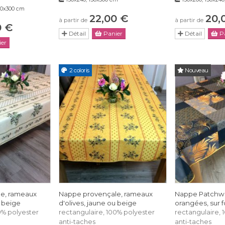
150x300 cm
22,00 €
20,
à partir de
à partir de
0 €
Détail
Panier
Détail
Pa
er
2 coloris
Nouveau
e, rameaux
Nappe provençale, rameaux
Nappe Patchwor
u beige
d'olives, jaune ou beige
orangées, sur fo
0% polyester
rectangulaire, 100% polyester
rectangulaire, 
anti-taches
anti-taches