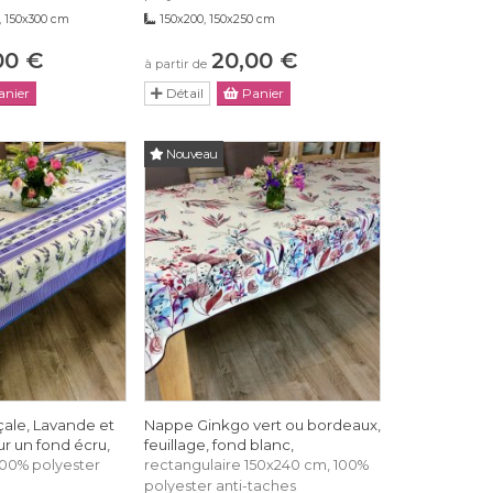
, 150x300 cm
150x200, 150x250 cm
00 €
20,00 €
à partir de
nier
Détail
Panier
Nouveau
ale, Lavande et
Nappe Ginkgo vert ou bordeaux,
r un fond écru,
feuillage, fond blanc,
100% polyester
rectangulaire 150x240 cm, 100%
polyester anti-taches