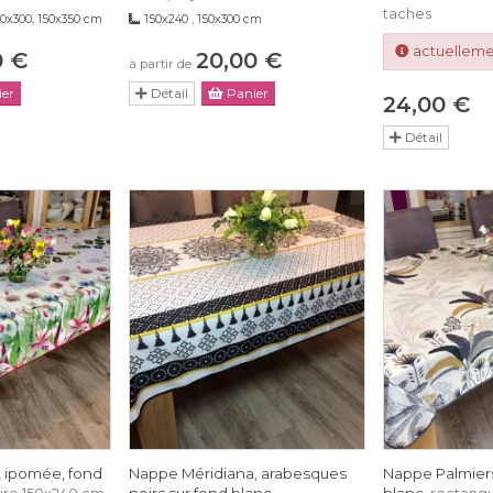
taches
50x300, 150x350 cm
150x240 , 150x300 cm
actuelleme
0 €
20,00 €
à partir de
er
Détail
Panier
24,00 €
Détail
s, ipomée, fond
Nappe Méridiana, arabesques
Nappe Palmiers 
noirs sur fond blanc
blanc,