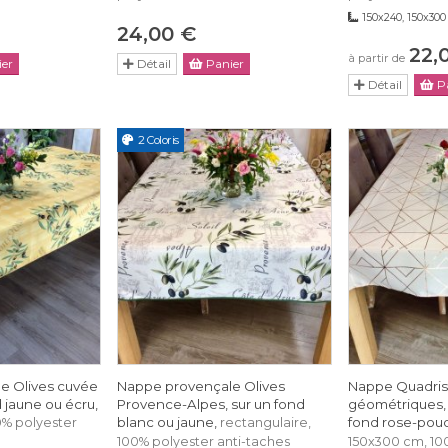
150x240, 150x30
24,00 €
22,
à partir de
er
Détail
Panier
Détail
Pa
2 Coloris
e Olives cuvée
Nappe provençale Olives
Nappe Quadris,
d jaune ou écru,
Provence-Alpes, sur un fond
géométriques, 
blanc ou jaune,
fond rose-pou
0% polyester
rectangulaire,
100% polyester anti-taches
150x300 cm, 100