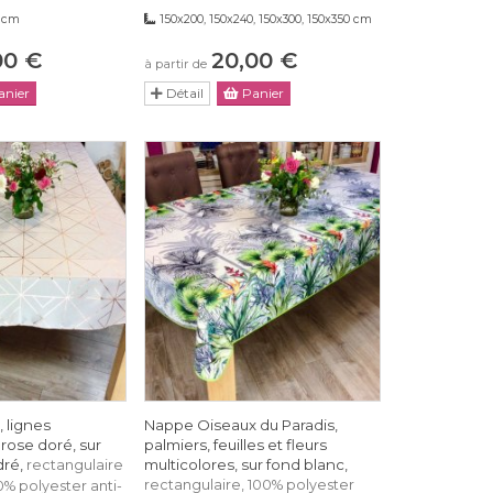
0 cm
150x200, 150x240, 150x300, 150x350 cm
00 €
20,00 €
à partir de
nier
Détail
Panier
 lignes
Nappe Oiseaux du Paradis,
rose doré, sur
palmiers, feuilles et fleurs
dré,
multicolores, sur fond blanc,
rectangulaire
rectangulaire, 100% polyester
% polyester anti-