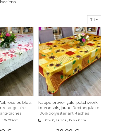
lsaciens.
ulaires provençales en polyester : un
 pour vos espaces de repas.
nce, souplesse et un entretien facile.
Tri
ail, rose ou bleu,
Nappe provençale, patchwork
tournesols, jaune
rectangulaire,
Rectangulaire,
anti-taches
100% polyester anti-taches
, 150x300 cm
150x200, 150x250, 150x300 cm