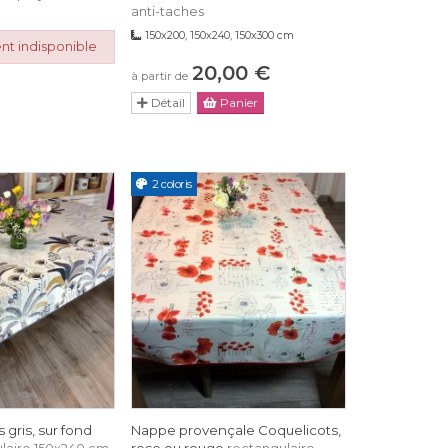
anti-taches
150x200, 150x240, 150x300 cm
nt indisponible
20,00 €
à partir de
Détail
Panier
2 coloris
gris, sur fond
Nappe provençale Coquelicots,
rose ou rouge