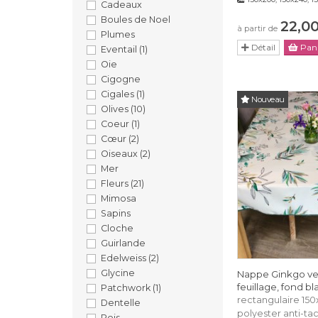
Cadeaux
Boules de Noel
22,0
à partir de
Plumes
Détail
Pani
Eventail
(1)
Oie
Cigogne
Cigales
(1)
Nouveau
Olives
(10)
Coeur
(1)
Cœur
(2)
Oiseaux
(2)
Mer
Fleurs
(21)
Mimosa
Sapins
Cloche
Guirlande
Edelweiss
(2)
Glycine
Nappe Ginkgo ve
feuillage, fond bl
Patchwork
(1)
rectangulaire 15
Dentelle
polyester anti-ta
Pois