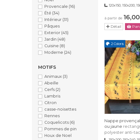
120x150, 150x200, 1
Provencale
(16)
Été
(34)
16,00
à partir de
Intérieur
(31)
Pâques
Détail
Pani
Exterior
(45)
Jardin
(48)
2 Coloris
Cuisine
(8)
Moderne
(24)
MOTIFS
Animaux
(3)
Abeille
Cerfs
(2)
Lambris
Citron
casse-noisettes
Rennes
Nappe provençale
Coquelicots
(6)
ou jaune
rectangu
Pommes de pin
polyester anti-ta
Houx de Noel
150x200, 150x240, 1