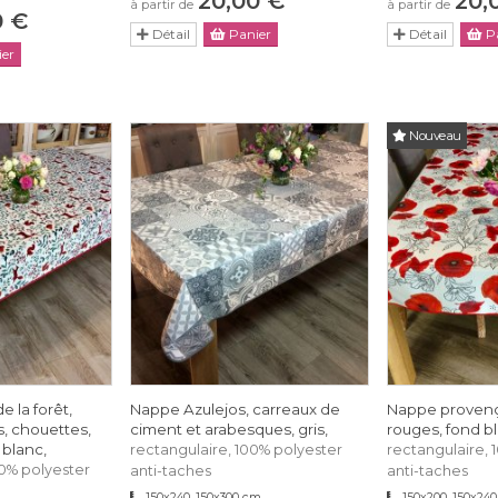
20,00 €
20,
à partir de
à partir de
0 €
Détail
Panier
Détail
Pa
er
Nouveau
 la forêt,
Nappe Azulejos, carreaux de
Nappe provenç
s, chouettes,
ciment et arabesques, gris,
rouges, fond b
 blanc,
rectangulaire, 100% polyester
rectangulaire, 
00% polyester
anti-taches
anti-taches
150x240, 150x300 cm
150x200, 150x240