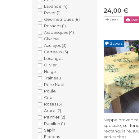
Lavande
(4)
24,00 €
Pavot
(1)
Geometriques
(8)
Détail
Pani
Rosaces
(1)
Arabesques
(4)
Glycine
2 coloris
Azulejos
(3)
Carreaux
(5)
Losanges
Olivier
Neige
Traineau
Père Noël
Poule
Coq
Roses
(5)
Arbre
(2)
Palmier
(2)
Nappe provençal
Papillon
(1)
spéciale, sur fon
Sapin
rectangulaire, 10
Flocons
anti-taches