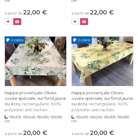
cm
cm
22,00 €
22,00 €
à partir de
à partir de
2 coloris
2 coloris
Nappe provençale Olives
Nappe provençale Olives
cuvée spéciale, sur fond jaune
cuvée spéciale, sur fond jaune
ou écru,
ou écru,
rectangulaire, 100%
rectangulaire, 100%
polyester anti-taches
polyester anti-taches
150x200, 150x240, 150x300, 150x350
150x200, 150x240, 150x300, 150x350
cm
cm
20,00 €
20,00 €
à partir de
à partir de