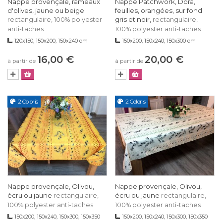
Nappe provençale, rameaux
Nappe Patchwork, Dora,
d'olives, jaune ou beige
feuilles, orangées, sur fond
gris et noir,
rectangulaire, 100% polyester
rectangulaire,
anti-taches
100% polyester anti-taches
120x150, 150x200, 150x240 cm
150x200, 150x240, 150x300 cm
16,00 €
20,00 €
à partir de
à partir de
2 Coloris
2 Coloris
Nappe provençale, Olivou,
Nappe provençale, Olivou,
écru ou jaune
écru ou jaune
rectangulaire,
rectangulaire,
100% polyester anti-taches
100% polyester anti-taches
150x200, 150x240, 150x300, 150x350
150x200, 150x240, 150x300, 150x350