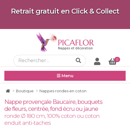
Retrait gratuit en Click & Collect
0
Menu
Boutique
Nappes rondes en coton
Nappe provençale Baucaire, bouquets
de fleurs, centrée, fond écru ou jaune
ronde Ø 180 cm, 100% coton ou coton
enduit anti-taches