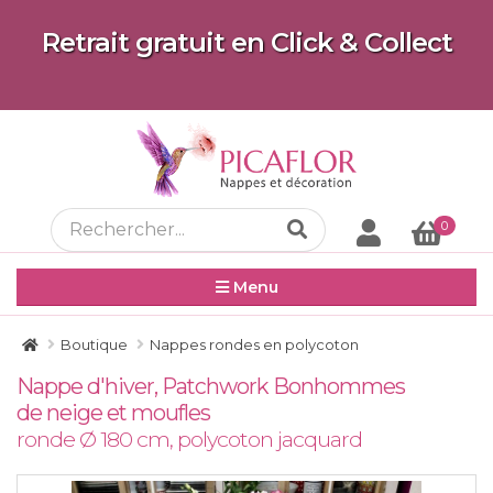
Retrait gratuit en Click & Collect
0
Menu
Boutique
Nappes rondes en polycoton
Nappe d'hiver, Patchwork Bonhommes
de neige et moufles
ronde Ø 180 cm, polycoton jacquard