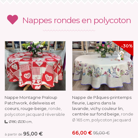
Nappes rondes en polycoton
-30%
Nappe Montagne Praloup
Nappe de Pâques-printemps
Patchwork, édelweiss et
fleurie, Lapins dans la
coeurs, rouge-beige,
lavande, vichy couleur lin,
ronde,
centrée sur fond beige,
ronde
polycoton jacquard réversible
Ø 165 cm, polycoton jacquard
Ø180, Ø230 cm,
66,00 €
95,00 €
95,00 €
à partir de