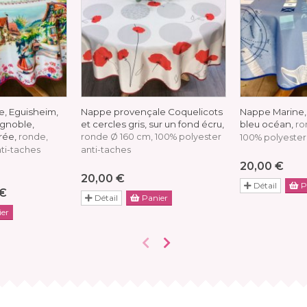
, Eguisheim,
Nappe provençale Coquelicots
Nappe Marine, 
ignoble,
et cercles gris, sur un fond écru,
bleu océan,
ro
trée,
ronde,
ronde Ø 160 cm, 100% polyester
100% polyester
ti-taches
anti-taches
20,00 €
20,00 €
Détail
P
 €
Détail
Panier
er