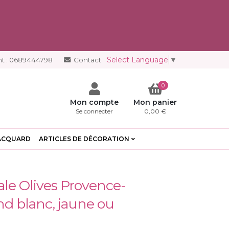
Select Language
▼
t :
0689444798
Contact
0
Mon compte
Mon panier
Se connecter
0,00 €
ACQUARD
ARTICLES DE DÉCORATION
le Olives Provence-
nd blanc, jaune ou