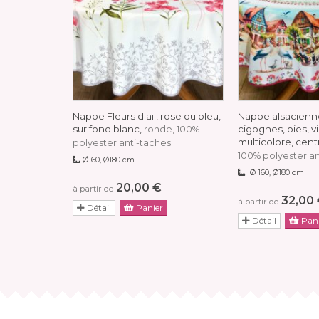
Nappe Fleurs d'ail, rose ou bleu,
Nappe alsacienne
sur fond blanc,
cigognes, oies, v
ronde, 100%
multicolore, cen
polyester anti-taches
100% polyester an
Ø160, Ø180 cm
Ø 160, Ø180 cm
20,00 €
à partir de
32,00
à partir de
Détail
Panier
Détail
Pani