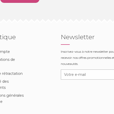
tique
Newsletter
ompte
Inscrivez-vous à notre newsletter po
recevoir nos offres promotionnelles et
tions de
nouveautés.
n
e rétractation
é des
nts
ons générales
te