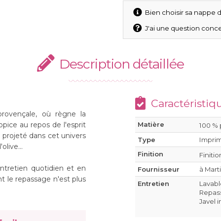
Bien choisir sa nappe d
J'ai une question conce
Description détaillée
Caractéristiq
rovençale, où règne la
ropice au repos de l'esprit
Matière
100 % 
r projeté dans cet univers
Type
Impri
olive...
Finition
Finitio
'entretien quotidien et en
Fournisseur
à Mart
t le repassage n'est plus
Entretien
Lavabl
Repass
Javel 