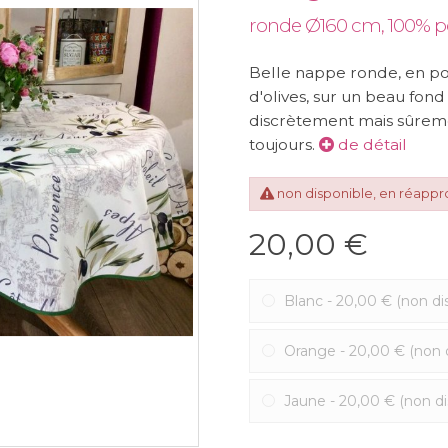
ronde Ø160 cm, 100% po
Belle nappe ronde, en pol
d'olives, sur un beau fon
discrètement mais sûreme
toujours.
de détail
non disponible, en réapp
20,00 €
Blanc
-
20,00 €
(non di
Orange
-
20,00 €
(non 
Jaune
-
20,00 €
(non di