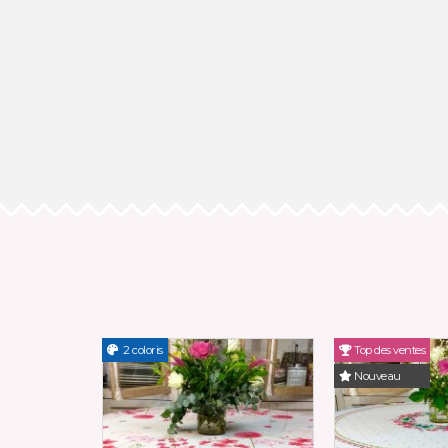
2 coloris
Top des ventes
Nouveau