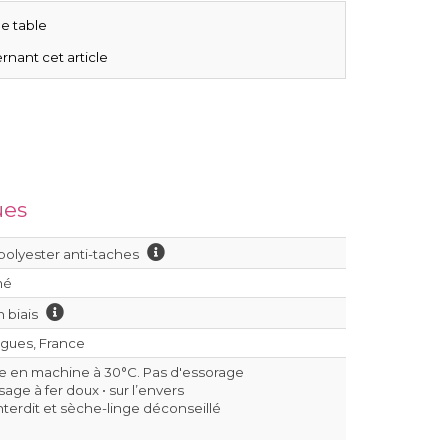
e table
rnant cet article
ues
polyester anti-taches
mé
n biais
igues, France
e en machine à 30°C. Pas d'essorage
age à fer doux • sur l’envers
interdit et sèche-linge déconseillé