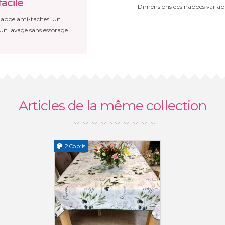
acile
Dimensions des nappes variabl
 nappe anti-taches. Un
 Un lavage sans essorage
Articles de la même collection
2 Coloris