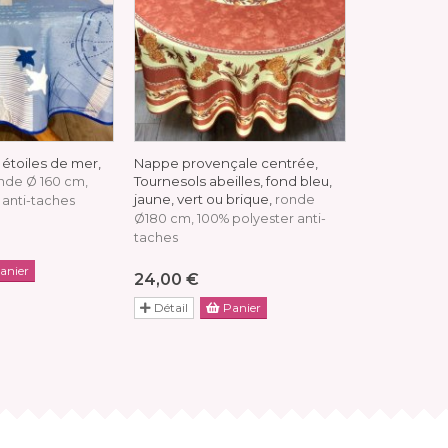
étoiles de mer,
Nappe provençale centrée,
Nappe prove
Tournesols abeilles, fond bleu,
centrée, ro
nde Ø 160 cm,
jaune, vert ou brique,
ronde
 anti-taches
100% polyest
Ø180 cm, 100% polyester anti-
taches
24,00 €
anier
Détail
24,00 €
Détail
Panier