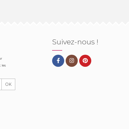
Suivez-nous !
ur
 les
OK