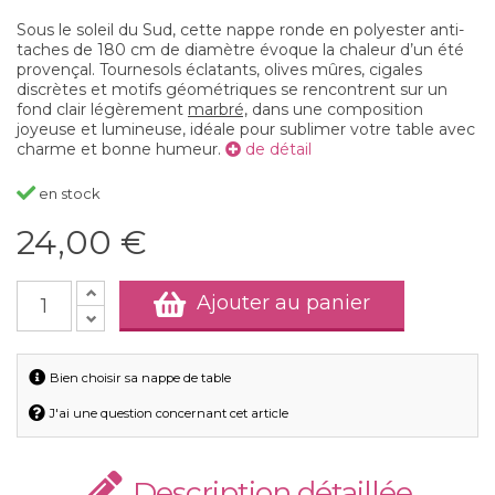
Sous le soleil du Sud, cette nappe ronde en polyester anti-
taches de 180 cm de diamètre évoque la chaleur d’un été
provençal. Tournesols éclatants, olives mûres, cigales
discrètes et motifs géométriques se rencontrent sur un
fond clair légèrement
marbré,
dans une composition
joyeuse et lumineuse, idéale pour sublimer votre table avec
charme et bonne humeur.
de détail
en stock
24,00 €
Ajouter au panier
Bien choisir sa nappe de table
J'ai une question concernant cet article
Description détaillée