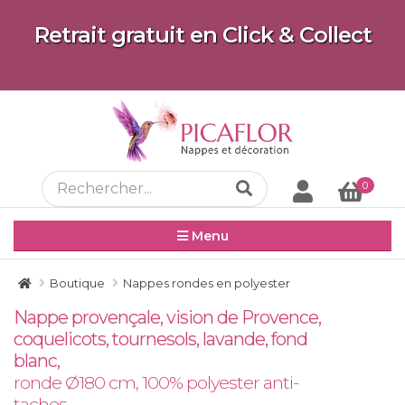
Retrait gratuit en Click & Collect
0
Menu
Boutique
Nappes rondes en polyester
Nappe provençale, vision de Provence,
coquelicots, tournesols, lavande, fond
blanc,
ronde Ø180 cm, 100% polyester anti-
taches