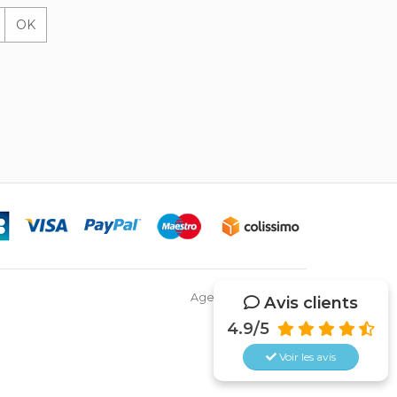
OK
Agence Web Netsys
Avis clients
4.9/5
Voir les
avis