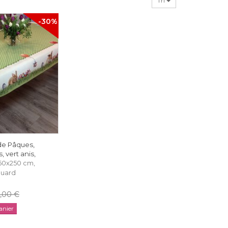
Tri
-30%
de Pâques,
, vert anis,
160x250 cm,
quard
,00 €
nier