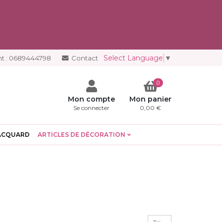
Select Language
▼
t :
0689444798
Contact
0
Mon compte
Mon panier
Se connecter
0,00 €
ACQUARD
ARTICLES DE DÉCORATION