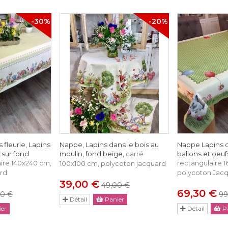
-30%
-20%
fleurie, Lapins
Nappe, Lapins dans le bois au
Nappe Lapins 
 sur fond
moulin, fond beige,
ballons et oeufs
carré
ire 140x240 cm,
rectangulaire 
100x100 cm, polycoton jacquard
rd
polycoton Jac
39,00 €
49,00 €
69,30 €
00 €
99
Détail
Panier
er
Détail
Pa