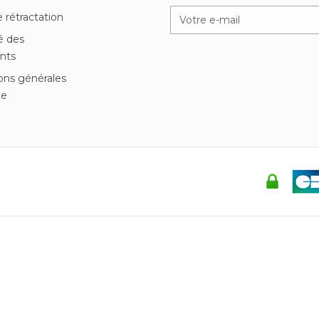
e rétractation
é des
nts
ons générales
te