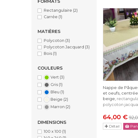
FORMATS
Rectangulaire
(2)
Carrée
(1)
MATIÈRES
Polycoton
(3)
Polycoton Jacquard
(3)
Bois
(1)
COULEURS
Vert
(3)
Gris
(1)
Nappe de Pâques 
Bleu
(1)
et oeufs, centrée
beige,
rectangula
Beige
(2)
polycoton jacqua
Marron
(2)
64,00 €
92,
DIMENSIONS
Détail
Pani
100 x 100
(1)
140 x 240
(1)