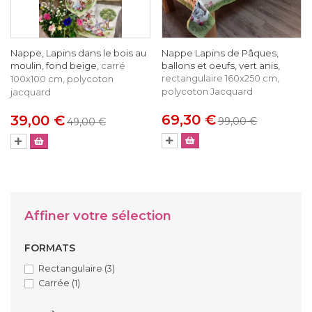
Nappe, Lapins dans le bois au
Nappe Lapins de Pâques,
moulin, fond beige,
ballons et oeufs, vert anis,
carré
rectangulaire 160x250 cm,
100x100 cm, polycoton
polycoton Jacquard
jacquard
69,30 €
39,00 €
99,00 €
49,00 €
Affiner votre sélection
FORMATS
Rectangulaire
(3)
Carrée
(1)