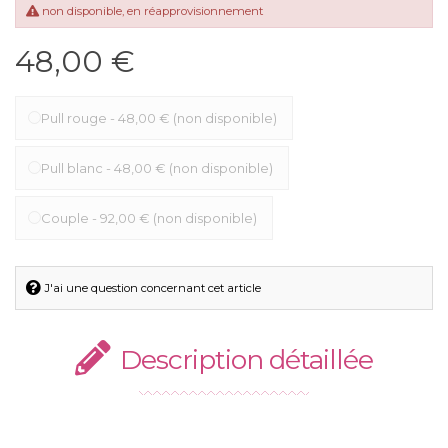
non disponible, en réapprovisionnement
48,00 €
Pull rouge
-
48,00 €
(non disponible)
Pull blanc
-
48,00 €
(non disponible)
Couple
-
92,00 €
(non disponible)
J'ai une question concernant cet article
Description détaillée