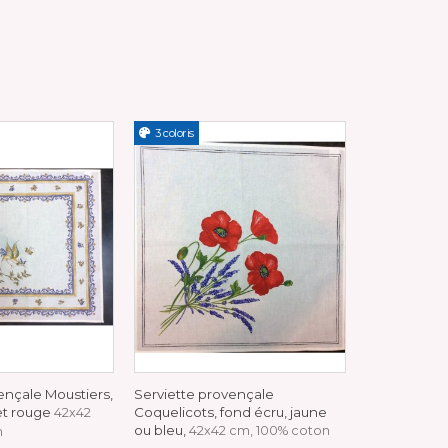
3 coloris
2 coloris
ençale Moustiers,
Serviette provençale
Serviette p
et rouge
Coquelicots, fond écru, jaune
olives, bleu
42x42
ou bleu,
42x42 cm, 100% coton
n
100% coton