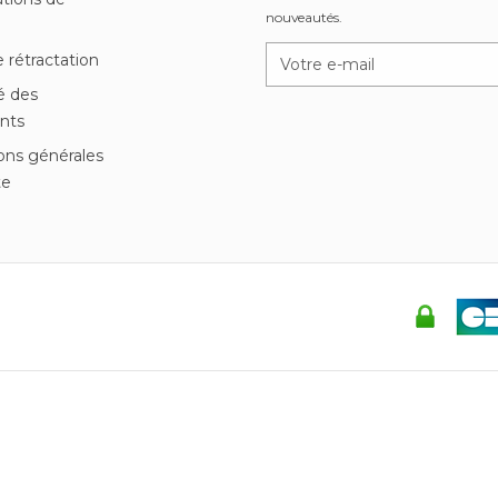
nouveautés.
n
e rétractation
é des
nts
ons générales
te