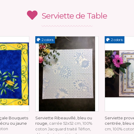
Serviette de Table
2 coloris
2 coloris
nçale Bouquets
Serviette Ribeauvillé, bleu ou
Serviette prov
 écru ou jaune
rouge,
centrée, bleu 
carrée 52x52 cm, 100%
oton
coton Jacquard traité Téflon,
cm, 100% coto