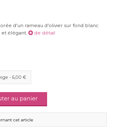
orée d'un rameau d'olivier sur fond blanc
 et élégant.
de détail
eige
-
6,00 €
uter au panier
rnant cet article