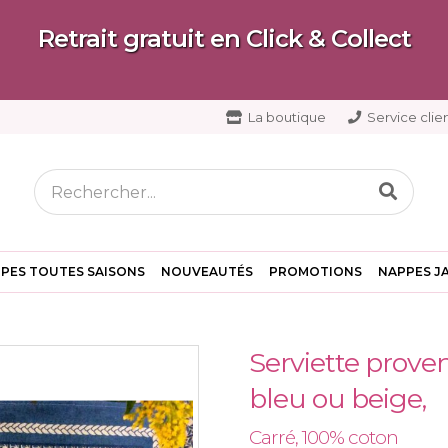
Retrait gratuit en Click & Collect
La boutique
Service clien
PES TOUTES SAISONS
NOUVEAUTÉS
PROMOTIONS
NAPPES J
Serviette proven
bleu ou beige,
Carré, 100% coton