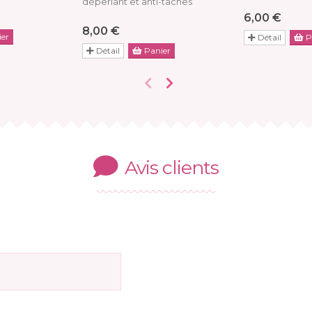
déperlant et anti-taches
6,00 €
8,00 €
er
Détail
P
Détail
Panier
Avis clients