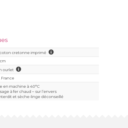
ues
 coton cretonne imprimé
 cm
on ourlet
, France
le en machine à 40°C
age à fer chaud •• sur l’envers
interdit et sèche-linge déconseillé