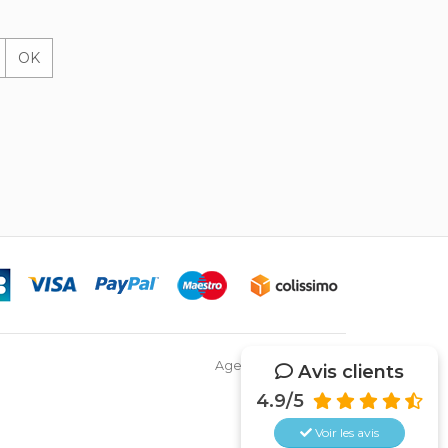
OK
Agence Web Netsys
Avis clients
4.9/5
Voir les
avis