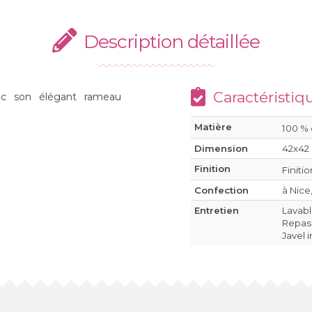
Description détaillée
Caractéristiq
vec son élégant rameau
Matière
100 %
Dimension
42x42
Finition
Finiti
Confection
à Nice
Entretien
Lavab
Repass
Javel 