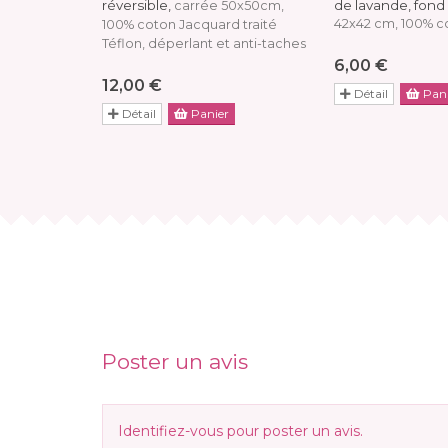
réversible,
de lavande, fond
carrée 50x50cm,
42x42 cm, 100% c
100% coton Jacquard traité
Téflon, déperlant et anti-taches
6,00 €
12,00 €
Détail
Pani
Détail
Panier
Poster un avis
Identifiez-vous
pour poster un avis.