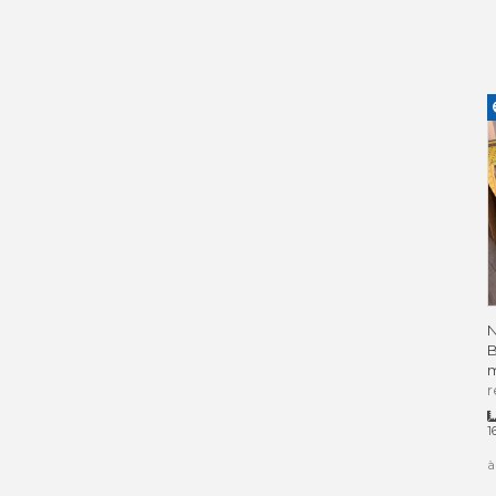
N
B
m
r
1
à