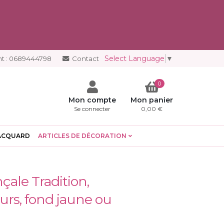
Select Language
▼
t :
0689444798
Contact
0
Mon compte
Mon panier
Se connecter
0,00 €
ACQUARD
ARTICLES DE DÉCORATION
çale Tradition,
urs, fond jaune ou