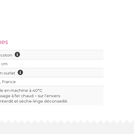
ues
 coton
5 cm
on ourlet
, France
le en machine à 40°C
age à fer chaud •• sur l’envers
interdit et sèche-linge déconseillé