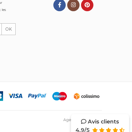
ur
 les
OK
Agence Web Netsys
Avis clients
4.9/5