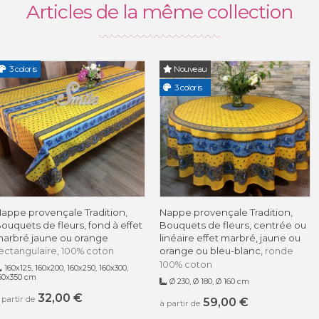
Articles de la même collection
3 coloris
Nouveau
3 coloris
appe provençale Tradition,
Nappe provençale Tradition,
ouquets de fleurs, fond à effet
Bouquets de fleurs, centrée ou
arbré jaune ou orange
linéaire effet marbré, jaune ou
orange ou bleu-blanc,
ectangulaire, 100% coton
ronde
100% coton
160x125, 160x200, 160x250, 160x300,
60x350 cm
Ø 230, Ø 180, Ø 160 cm
32,00 €
 partir de
59,00 €
à partir de