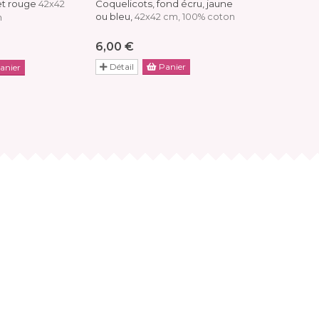
et rouge
Coquelicots, fond écru, jaune
olives, bleu
42x42
ou bleu,
42x42 cm, 100% coton
n
100% coton
43x43 cm, 48
6,00 €
6,00 €
Détail
Panier
anier
Détail