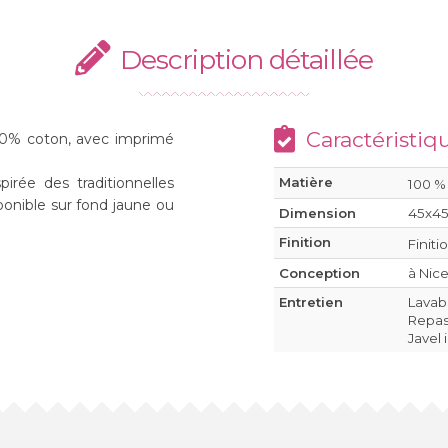
Description détaillée
Caractéristiq
00% coton, avec imprimé
irée des traditionnelles
Matière
100 %
ponible sur fond jaune ou
Dimension
45x4
Finition
Finiti
Conception
à Nice
Entretien
Lavab
Repass
Javel 