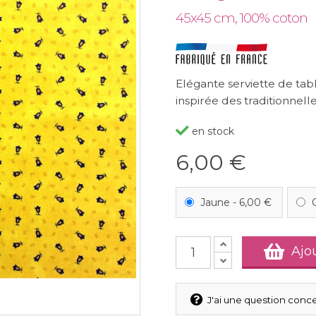
45x45 cm, 100% coton
Elégante serviette de tab
inspirée des traditionnell
en stock
6,00 €
Jaune
-
6,00 €
Ajo
J'ai une question conce