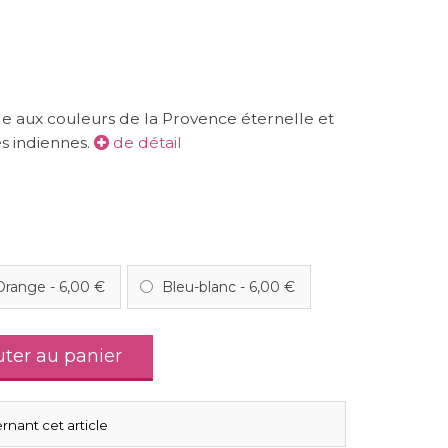
le aux couleurs de la Provence éternelle et
es indiennes.
de détail
Orange
-
6,00 €
Bleu-blanc
-
6,00 €
uter au panier
rnant cet article