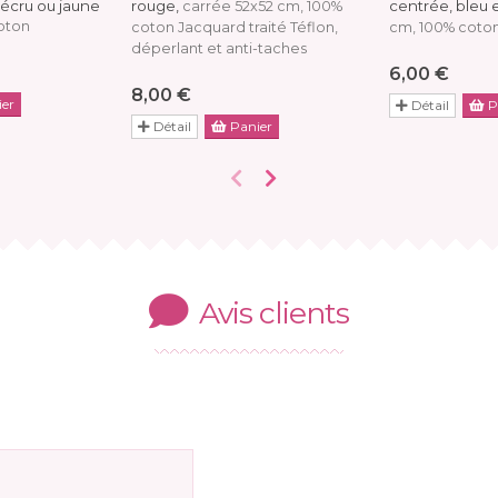
 écru ou jaune
rouge,
centrée, bleu 
carrée 52x52 cm, 100%
oton
coton Jacquard traité Téflon,
cm, 100% coto
déperlant et anti-taches
6,00 €
8,00 €
er
Détail
P
Détail
Panier
Avis clients