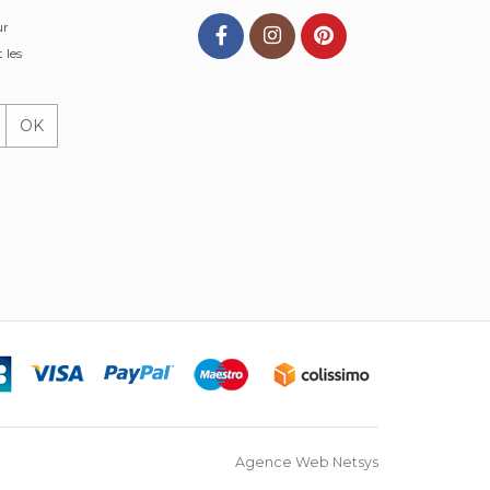
ur
 les
OK
Agence Web Netsys