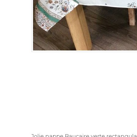
Jolie nappe Baucaire verte rectangula