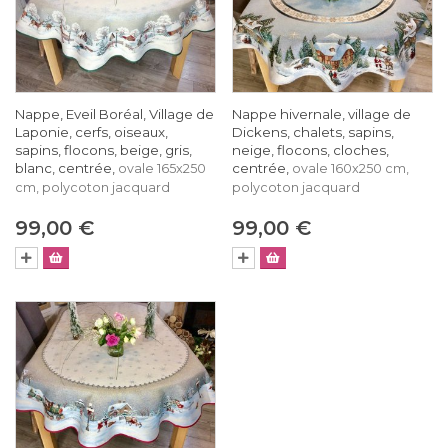
Nappe, Eveil Boréal, Village de
Nappe hivernale, village de
Laponie, cerfs, oiseaux,
Dickens, chalets, sapins,
sapins, flocons, beige, gris,
neige, flocons, cloches,
blanc, centrée,
centrée,
ovale 165x250
ovale 160x250 cm,
cm, polycoton jacquard
polycoton jacquard
99,00 €
99,00 €