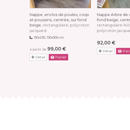
Nappe, enclos de poules, coqs
Nappe Arbre de vi
et poussins, centrée, sur fond
fond beige, cent
beige,
rectangulaire, polycoton
rectangulaire 14
jacquard
polycoton jacqua
150x250, 150x300 cm
92,00 €
99,00 €
à partir de
Détail
Pani
Détail
Panier