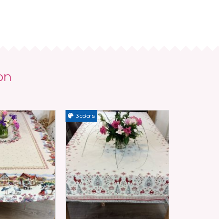
on
3 coloris