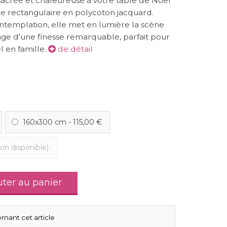
crée et chaleureuse à votre table de Noël
e rectangulaire en polycoton jacquard.
contemplation, elle met en lumière la scène
sage d'une finesse remarquable, parfait pour
 en famille.
de détail
160x300 cm
-
115,00 €
on disponible)
uter au panier
rnant cet article