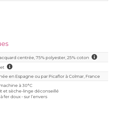
ues
jacquard centrée, 75% polyester, 25% coton
let
ée en Espagne ou par Picaflor à Colmar, France
 machine à 30°C
dit et sèche-linge déconseillé
 fer doux • sur l’envers