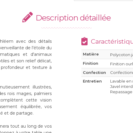
Description détaillée
Caractéristiq
thléem avec des détails
ienveillante de l'étoile du
matiques et d'animaux
Matière
Polycoton 
iles et son relief délicat,
Finition
Finition our
 profondeur et texture à
Confection
Confectionn
Entretien
Lavable en
Javel inter
utieusement illustrées,
Repassage à
es rois mages, palmiers
omplètent cette vision
usement équilibrée, vos
é et de partage.
gnera tout au long de vos
 Donnez à votre table une