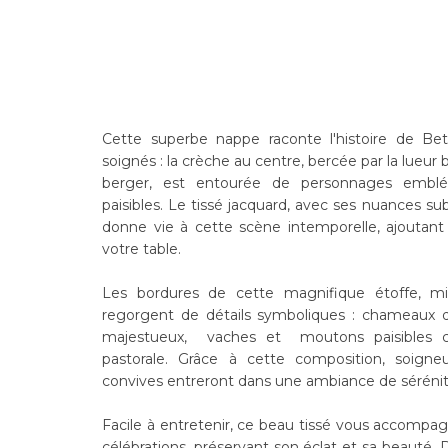
Cette superbe nappe raconte l'histoire de Be
soignés : la crèche au centre, bercée par la lueur b
berger, est entourée de personnages emblé
paisibles. Le tissé jacquard, avec ses nuances subt
donne vie à cette scène intemporelle, ajoutant
votre table.
Les bordures de cette magnifique étoffe, min
regorgent de détails symboliques : chameaux d
majestueux, vaches et moutons paisibles c
pastorale. Grâce à cette composition, soigne
convives entreront dans une ambiance de sérénit
Facile à entretenir, ce beau tissé vous accompa
célébrations, préservant son éclat et sa beauté.