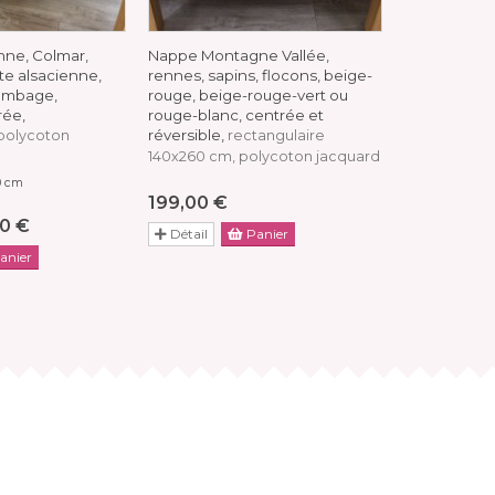
nne, Colmar,
Nappe Montagne Vallée,
Nappe Mont
tte alsacienne,
rennes, sapins, flocons, beige-
Patchwork, 
ombage,
rouge, beige-rouge-vert ou
coeurs, rou
rée,
rouge-blanc, centrée et
rectangulair
réversible,
 polycoton
rectangulaire
jacquard rév
140x260 cm, polycoton jacquard
140x200, 140x
0 cm
199,00 €
79
à partir de
0 €
Détail
Panier
Détail
anier