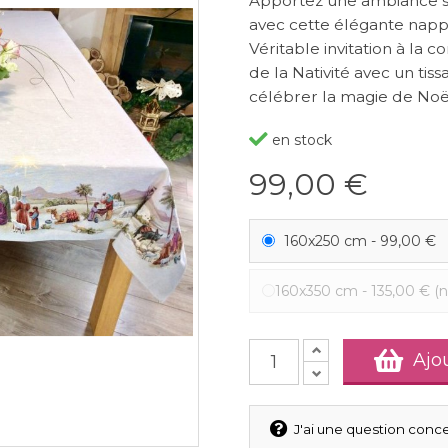
Apportez une ambiance sa
avec cette élégante napp
Véritable invitation à la 
de la Nativité avec un tis
célébrer la magie de Noël
en stock
99,00 €
160x250 cm
-
99,00 €
160x350 cm
-
135,00 €
(n
Ajo
J'ai une question conce