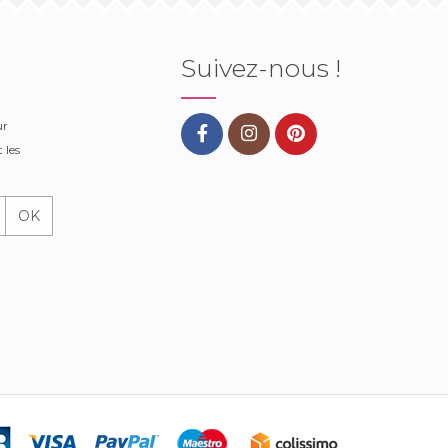
Suivez-nous !
ur
 les
OK