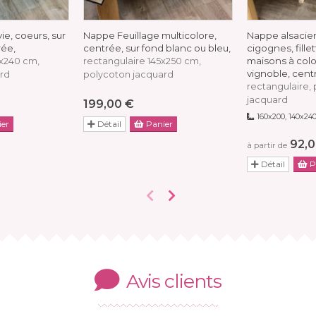
e, coeurs, sur
Nappe Feuillage multicolore,
Nappe alsacie
rée,
centrée, sur fond blanc ou bleu,
cigognes, fille
maisons à col
0x240 cm,
rectangulaire 145x250 cm,
vignoble, cent
rd
polycoton jacquard
rectangulaire,
jacquard
199,00 €
160x200, 140x24
er
Détail
Panier
92,0
à partir de
Détail
P
Avis clients