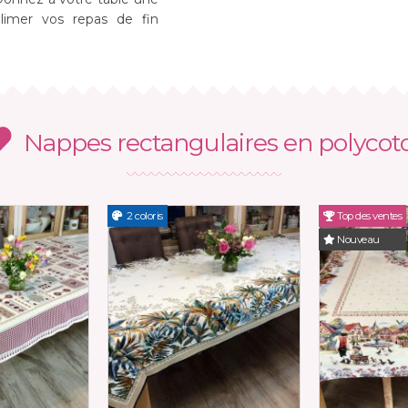
blimer vos repas de fin
Nappes rectangulaires en polycot
2 coloris
Top des ventes
Nouveau